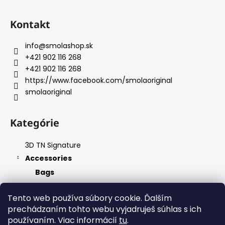
Kontakt
info
@
smolashop.sk
+421 902 116 268
+421 902 116 268
https://www.facebook.com/smolaoriginal
smolaoriginal
Kategórie
3D TN Signature
Accessories
Bags
Essentials
Tento web používa súbory cookie. Ďalším
Apparel
prechádzaním tohto webu vyjadruješ súhlas s ich
Custom
používaním. Viac informácií
tu
.