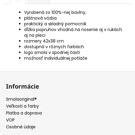
Vyrobená zo 100%-nej bavlny,
plátnová väzba
praktický a skladný pomocník
dĺžka popruhov vhodná na nosenie aj v rukách
aj na pleci
rozmery 42x38 cm
dostupná v rôznych farbách
logo smola v spodnej časti
možnosť individuálnej potlače
Z
á
Informácie
p
ä
Smolaoriginal®
t
Veľkosti a farby
i
Platba a doprava
e
VOP
Osobné údaje