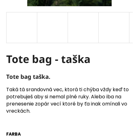
á
j
s
ť
?
Tote bag - taška
HĽADAŤ
Tote bag taška.
Taká tá srandovná vec, ktorá ti chýba vždy keď to
potrebuješ aby si nemal plné ruky. Alebo iba na
O
prenesenie zopár vecí ktoré by ťa inak omínali vo
d
vreckách.
p
o
r
ú
FARBA