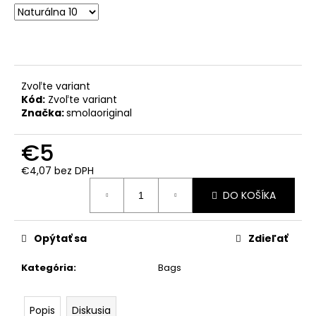
č
a
m
e
Zvoľte variant
TOTE
Kód:
Zvoľte variant
BAG
-
Značka:
smolaoriginal
IGELITKA
€8
€5
€4,07 bez DPH
Jednotková
DO KOŠÍKA
cena:
Opýtať sa
Zdieľať
Kategória
:
Bags
Popis
Diskusia