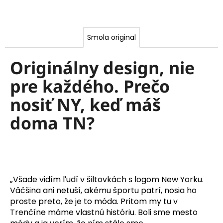
o
n
o
Smola original
s
Originálny design, nie
i
pre každého. Prečo
ť
nosiť NY, keď máš
N
doma TN?
Y
,
k
„Všade vidím ľudí v šiltovkách s logom New Yorku.
e
Väčšina ani netuší, akému športu patrí, nosia ho
ď
proste preto, že je to móda. Pritom my tu v
Trenčíne máme vlastnú históriu. Boli sme mesto