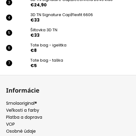
€24,90
3D TN Signature Cap|Flexfit 6606
€33
Šiltovka 3D TN
€33
Tote bag - igelitka
€8
Tote bag - taška
€5
Z
á
Informácie
p
ä
Smolaoriginal®
t
Veľkosti a farby
i
Platba a doprava
e
VOP
Osobné údaje