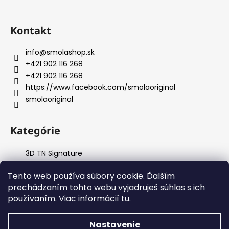
Kontakt
info
@
smolashop.sk
+421 902 116 268
+421 902 116 268
https://www.facebook.com/smolaoriginal
smolaoriginal
Kategórie
3D TN Signature
Accessories
Tento web používa súbory cookie. Ďalším
Apparel
prechádzaním tohto webu vyjadruješ súhlas s ich
Custom
používaním. Viac informácií
tu
.
Headwear
Nastavenie