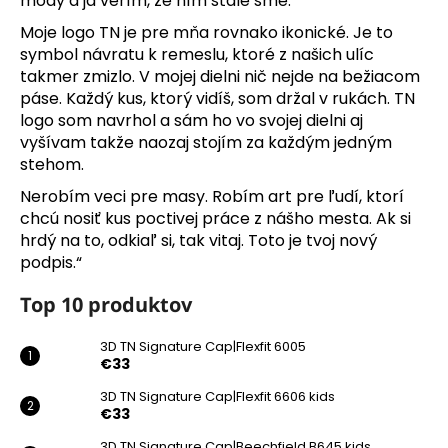
m
módy a ja verím, že ním stále sme.
á
Moje logo TN je pre mňa rovnako ikonické. Je to
symbol návratu k remeslu, ktoré z našich ulíc
š
takmer zmizlo. V mojej dielni nič nejde na bežiacom
páse. Každý kus, ktorý vidíš, som držal v rukách. TN
d
logo som navrhol a sám ho vo svojej dielni aj
o
vyšívam takže naozaj stojím za každým jedným
stehom.
m
Nerobím veci pre masy. Robím art pre ľudí, ktorí
a
chcú nosiť kus poctivej práce z nášho mesta. Ak si
hrdý na to, odkiaľ si, tak vitaj. Toto je tvoj nový
T
podpis.“
N
Top 10 produktov
?
3D TN Signature Cap|Flexfit 6005
€33
3D TN Signature Cap|Flexfit 6606 kids
€33
3D TN Signature Cap|Beechfield B645 kids