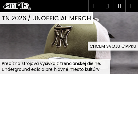
K
Prejsť
Hľadať
Náku
M
Prihlásen
na
o
O
obsah
Späť
Späť
košík
TN 2026 / UNOFFICIAL MERCH
š
r
í
Č
k
i
o
CHCEM SVOJU ČIAPKU
p
g
o
i
Precízna strojová výšivka z trenčianskej dielne.
t
Underground edícia pre hlavné mesto kultúry.
n
r
e
á
b
l
u
j
n
e
y
t
d
e
n