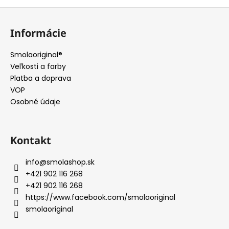
v
Z
l
á
á
Informácie
d
p
a
ä
Smolaoriginal®
c
t
Veľkosti a farby
i
i
Platba a doprava
e
e
VOP
p
Osobné údaje
r
v
k
y
Kontakt
v
ý
info
@
smolashop.sk
p
+421 902 116 268
i
+421 902 116 268
s
https://www.facebook.com/smolaoriginal
u
smolaoriginal