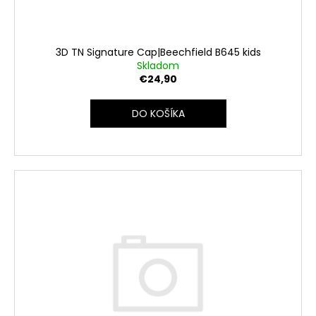
č
k
v
a
t
m
e
o
3D TN Signature Cap|Beechfield B645 kids
v
Skladom
€24,90
TOTE
BAG
-
DO KOŠÍKA
TAŠKA
€5