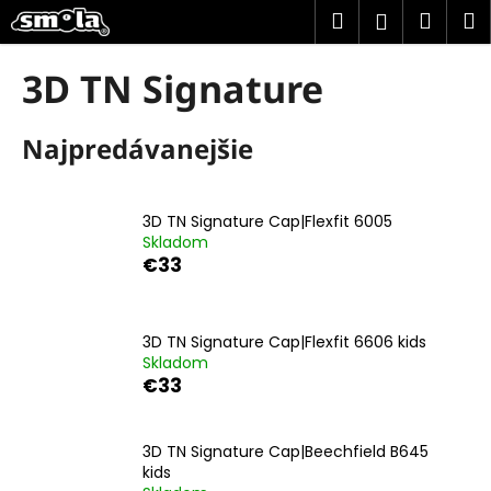
K
Prejsť
Hľadať
Náku
M
Prihlásen
na
o
obsah
Späť
Späť
košík
š
3D TN Signature
í
Č
k
Najpredávanejšie
o
p
o
3D TN Signature Cap|Flexfit 6005
t
Skladom
r
€33
e
b
u
3D TN Signature Cap|Flexfit 6606 kids
Skladom
j
€33
e
t
3D TN Signature Cap|Beechfield B645
e
kids
n