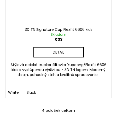
3D TN Signature Cap|Flexfit 6606 kids
Skladom
€33
DETAIL
Štýlová detská trucker šiltovka Yupoong/Flexfit 6606
kids s vystúpenou výšivkou - 3D TN logom. Moderný
dizajn, pohodlný strih a kvalitné spracovanie.
White
Black
4
položiek celkom
O