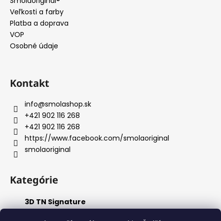
Smolaoriginal®
t
Veľkosti a farby
i
Platba a doprava
e
VOP
Osobné údaje
Kontakt
info
@
smolashop.sk
+421 902 116 268
+421 902 116 268
https://www.facebook.com/smolaoriginal
smolaoriginal
Kategórie
3D TN Signature
Accessories