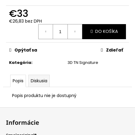
č
a
€33
m
e
€26,83 bez DPH
Jednotková
DO KOŠÍKA
cena:
TOTE
BAG
-
Opýtať sa
Zdieľať
IGELITKA
€8
Kategória
:
3D TN Signature
Popis
Diskusia
Popis produktu nie je dostupný
Z
á
Informácie
p
ä