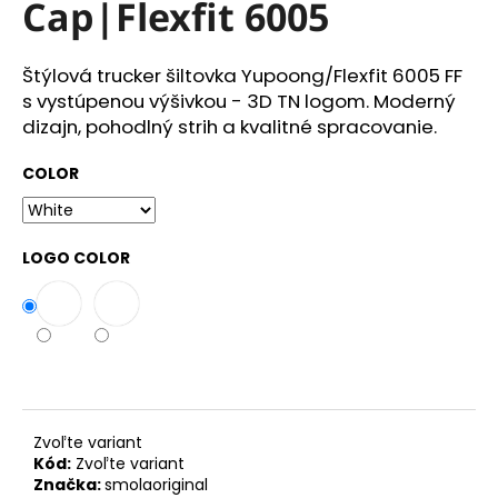
Cap|Flexfit 6005
á
j
Štýlová trucker šiltovka Yupoong/Flexfit 6005 FF
s
s vystúpenou výšivkou - 3D TN logom. Moderný
ť
dizajn, pohodlný strih a kvalitné spracovanie.
?
COLOR
LOGO COLOR
HĽADAŤ
O
d
p
o
Zvoľte variant
r
Kód:
Zvoľte variant
ú
Značka:
smolaoriginal